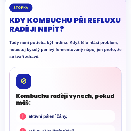
STOPKA
KDY KOMBUCHU PŘI REFLUXU
RADĚJI NEPÍT?
Tady není potřeba být hrdina. Když tělo hlásí problém,
netestuj kyselý perlivý fermentovaný nápoj jen proto, že
se tváří zdravě.
🚫
Kombuchu raději vynech, pokud
máš:
aktivní pálení žáhy,