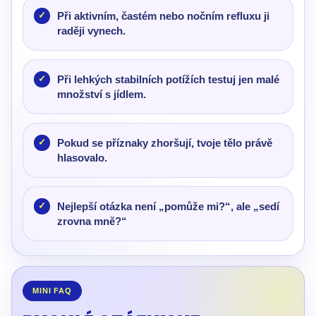
Při aktivním, častém nebo nočním refluxu ji
raději vynech.
Při lehkých stabilních potížích testuj jen malé
množství s jídlem.
Pokud se příznaky zhoršují, tvoje tělo právě
hlasovalo.
Nejlepší otázka není „pomůže mi?“, ale „sedí
zrovna mně?“
MINI FAQ