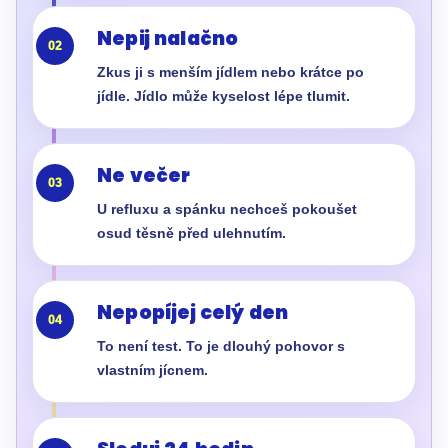
Nepij nalačno
02
Zkus ji s menším jídlem nebo krátce po
jídle. Jídlo může kyselost lépe tlumit.
Ne večer
03
U refluxu a spánku nechceš pokoušet
osud těsně před ulehnutím.
Nepopíjej celý den
04
To není test. To je dlouhý pohovor s
vlastním jícnem.