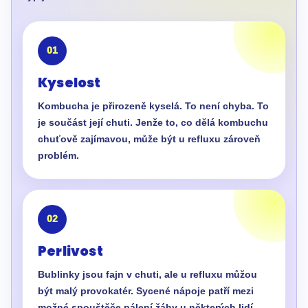
01
Kyselost
Kombucha je přirozeně kyselá. To není chyba. To
je součást její chuti. Jenže to, co dělá kombuchu
chuťově zajímavou, může být u refluxu zároveň
problém.
02
Perlivost
Bublinky jsou fajn v chuti, ale u refluxu můžou
být malý provokatér. Sycené nápoje patří mezi
možné spouštěče pálení žáhy u některých lidí.