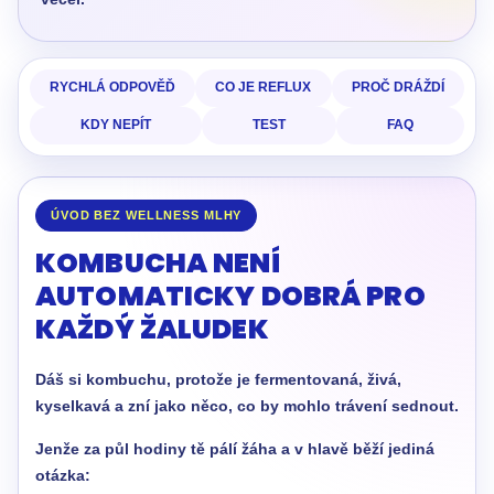
RYCHLÁ ODPOVĚĎ
CO JE REFLUX
PROČ DRÁŽDÍ
KDY NEPÍT
TEST
FAQ
ÚVOD BEZ WELLNESS MLHY
KOMBUCHA NENÍ
AUTOMATICKY DOBRÁ PRO
KAŽDÝ ŽALUDEK
Dáš si kombuchu, protože je fermentovaná, živá,
kyselkavá a zní jako něco, co by mohlo trávení sednout.
Jenže za půl hodiny tě pálí žáha a v hlavě běží jediná
otázka: