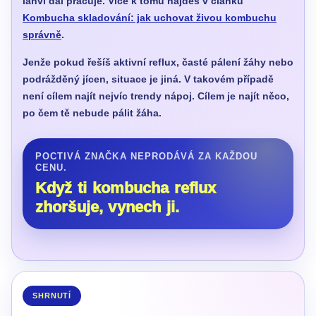
lahvi dál pracuje. Více k tomu najdeš v článku
Kombucha skladování: jak uchovat živou kombuchu
správně
.
Jenže pokud řešíš aktivní reflux, časté pálení žáhy nebo
podrážděný jícen, situace je jiná. V takovém případě
není cílem najít nejvíc trendy nápoj. Cílem je najít něco,
po čem tě nebude pálit žáha.
POCTIVÁ ZNAČKA NEPRODÁVÁ ZA KAŽDOU
CENU.
Když ti kombucha reflux
zhoršuje, vynech ji.
SHRNUTÍ