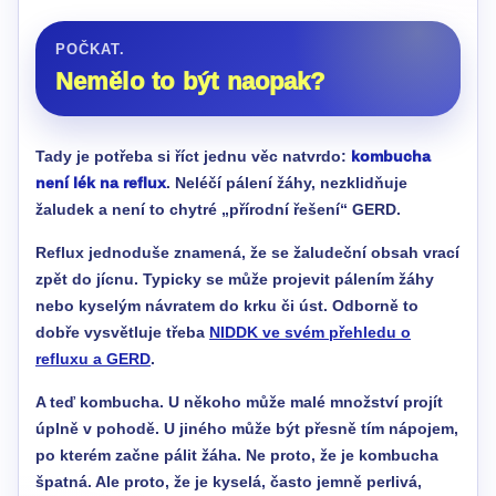
POČKAT.
Nemělo to být naopak?
Tady je potřeba si říct jednu věc natvrdo:
kombucha
není lék na reflux
. Neléčí pálení žáhy, nezklidňuje
žaludek a není to chytré „přírodní řešení“ GERD.
Reflux jednoduše znamená, že se žaludeční obsah vrací
zpět do jícnu. Typicky se může projevit pálením žáhy
nebo kyselým návratem do krku či úst. Odborně to
dobře vysvětluje třeba
NIDDK ve svém přehledu o
refluxu a GERD
.
A teď kombucha. U někoho může malé množství projít
úplně v pohodě. U jiného může být přesně tím nápojem,
po kterém začne pálit žáha. Ne proto, že je kombucha
špatná. Ale proto, že je kyselá, často jemně perlivá,