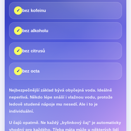
✓
bez kofeinu
✓
bez alkoholu
✓
bez citrusů
✓
bez octa
Nejbezpečnější základ bývá obyčejná voda. Ideálně
neperlivá. Někdo lépe snáší i vlažnou vodu, protože
ledově studené nápoje mu nesedí. Ale i to je
individuální.
U čajů opatrně. Ne každý „bylinkový čaj“ je automaticky
vhodný pro každého. Třeba máta může u některých lidí