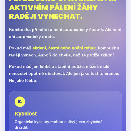
AKTIVNÍM PÁLENÍ ŽÁHY
RADĚJI VYNECHAT.
Kombucha při refluxu není automaticky špatně. Ale není
ani automaticky dobře.
Pokud máš
aktivní, častý nebo noční reflux
, kombuchu
raději vynech. Aspoň do chvíle, než se potíže zklidní.
Pokud máš jen lehké a stabilní potíže, můžeš malé
množství opatrně otestovat. Ale jen jako test tolerance.
Ne jako léčbu.
01
Kyselost
Organické kyseliny mohou citlivý jícen zbytečně
dráždit.