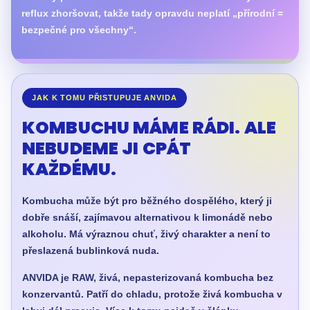
reflux zhoršovat, takže tady opravdu neplatí „přírodní =
bezpečné pro všechny“.
JAK K TOMU PŘISTUPUJE ANVIDA
KOMBUCHU MÁME RÁDI. ALE
NEBUDEME JI CPÁT
KAŽDÉMU.
Kombucha může být pro běžného dospělého, který ji
dobře snáší, zajímavou alternativou k limonádě nebo
alkoholu. Má výraznou chuť, živý charakter a není to
přeslazená bublinková nuda.
ANVIDA je RAW, živá, nepasterizovaná kombucha bez
konzervantů. Patří do chladu, protože živá kombucha v