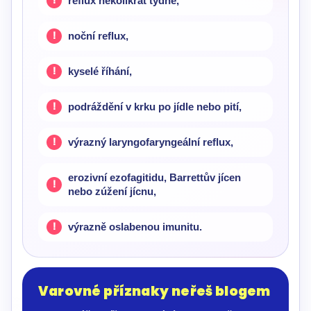
reflux několikrát týdně,
noční reflux,
kyselé říhání,
podráždění v krku po jídle nebo pití,
výrazný laryngofaryngeální reflux,
erozivní ezofagitidu, Barrettův jícen
nebo zúžení jícnu,
výrazně oslabenou imunitu.
Varovné příznaky neřeš blogem