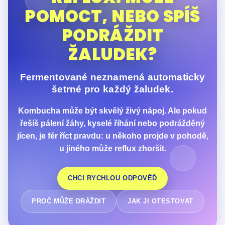
POMOCT, NEBO SPÍŠ
PODRÁŽDIT
ŽALUDEK?
Fermentované neznamená automaticky
šetrné pro každý žaludek.
Kombucha může být skvělý živý nápoj. Ale pokud
řešíš pálení žáhy, kyselé říhání nebo podrážděný
jícen, je fér říct pravdu: u někoho projde v pohodě,
u jiného může reflux zhoršit.
CHCI RYCHLOU ODPOVĚĎ
PROČ MŮŽE DRÁŽDIT
JAK JI OTESTOVAT