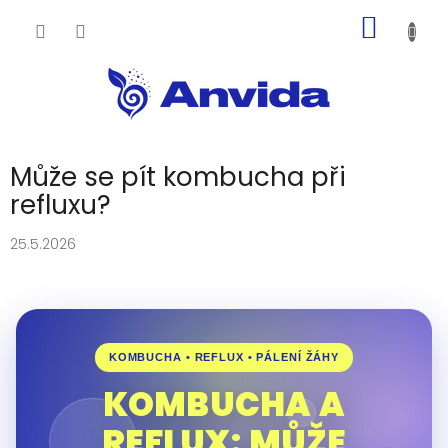
Přejít
NÁKUP
na
obsah
KOŠÍK
Může se pít kombucha při
refluxu?
25.5.2026
KOMBUCHA • REFLUX • PÁLENÍ ŽÁHY
KOMBUCHA A
REFLUX: MŮŽE