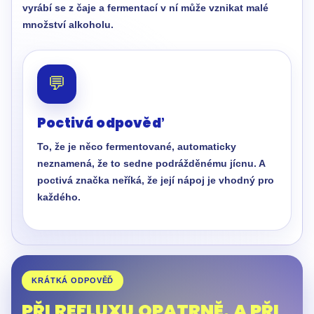
vyrábí se z čaje a fermentací v ní může vznikat malé
množství alkoholu.
💬
Poctivá odpověď
To, že je něco fermentované, automaticky
neznamená, že to sedne podrážděnému jícnu. A
poctivá značka neříká, že její nápoj je vhodný pro
každého.
KRÁTKÁ ODPOVĚĎ
PŘI REFLUXU OPATRNĚ. A PŘI