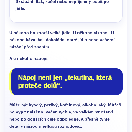
Škrábání, tlak, kašel nebo nepříjemný pocit po
jídle.
U někoho ho zhorší velké jídlo. U někoho alkohol. U
někoho káva, čaj, čokoláda, ostré jídlo nebo večerní
mlsání před spaním.
A u někoho nápoje.
Nápoj není jen „tekutina, která
proteče dolů“.
Může být kyselý, perlivý, kofeinový, alkoholický. Můžeš
ho vypít nalačno, večer, rychle, ve velkém množství
nebo po doušcích celé odpoledne. A přesně tyhle
detaily můžou u refluxu rozhodovat.