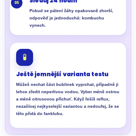
Sleduj 24 hodin
05
Pokud se pálení žáhy opakovaně zhorší,
odpověď je jednoduchá: kombuchu
vynech.
🧪
Ještě jemnější varianta testu
Můžeš nechat část bublinek vyprchat, případně ji
lehce zředit neperlivou vodou. Vyber méně ostrou
a méně citrusovou příchuť. Když řešíš reflux,
nezačínej nejkyselejší variantou a nedoufej, že se
tělo přidá do fanklubu.