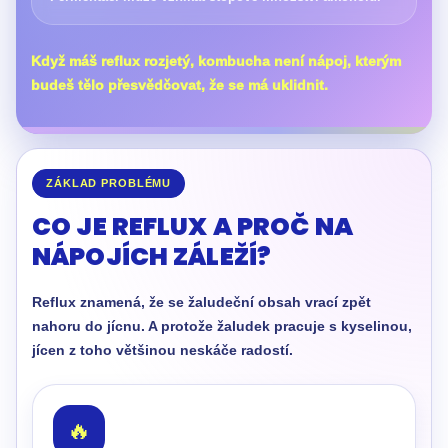
Když máš reflux rozjetý, kombucha není nápoj, kterým
budeš tělo přesvědčovat, že se má uklidnit.
ZÁKLAD PROBLÉMU
CO JE REFLUX A PROČ NA
NÁPOJÍCH ZÁLEŽÍ?
Reflux znamená, že se žaludeční obsah vrací zpět
nahoru do jícnu. A protože žaludek pracuje s kyselinou,
jícen z toho většinou neskáče radostí.
🔥