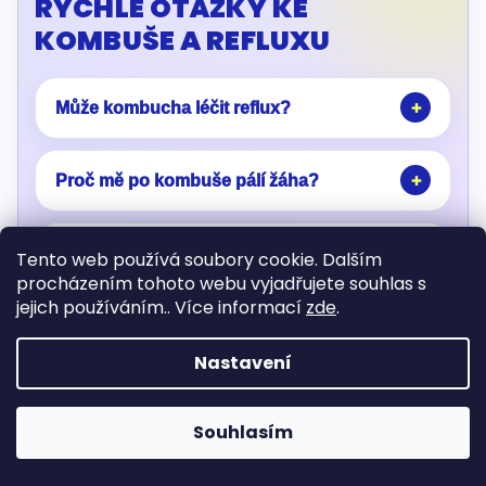
RYCHLÉ OTÁZKY KE
KOMBUŠE A REFLUXU
Může kombucha léčit reflux?
Proč mě po kombuše pálí žáha?
Je lepší pít kombuchu s jídlem?
Tento web používá soubory cookie. Dalším
procházením tohoto webu vyjadřujete souhlas s
jejich používáním.. Více informací
zde
.
Kolik kombuchy zkusit při lehkých
potížích?
Nastavení
Je domácí kombucha při refluxu horší
Souhlasím
než kupovaná?