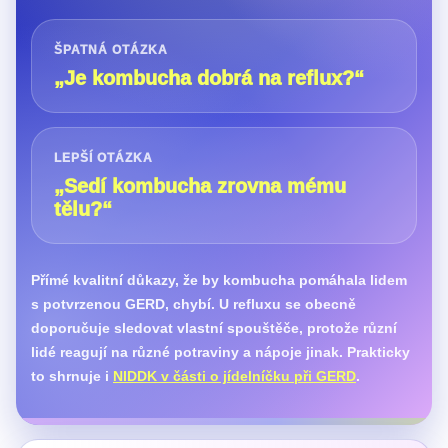
ŠPATNÁ OTÁZKA
„Je kombucha dobrá na reflux?“
LEPŠÍ OTÁZKA
„Sedí kombucha zrovna mému
tělu?“
Přímé kvalitní důkazy, že by kombucha pomáhala lidem
s potvrzenou GERD, chybí. U refluxu se obecně
doporučuje sledovat vlastní spouštěče, protože různí
lidé reagují na různé potraviny a nápoje jinak. Prakticky
to shrnuje i
NIDDK v části o jídelníčku při GERD
.