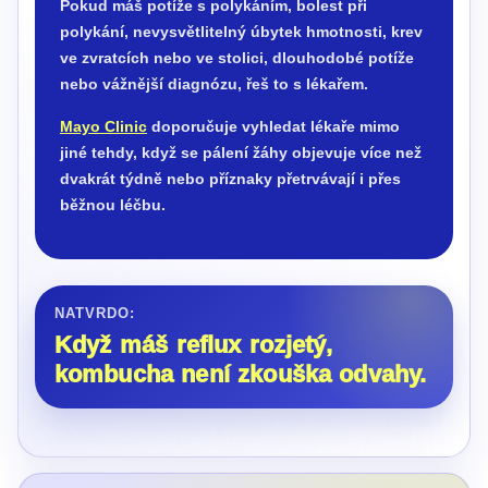
Pokud máš potíže s polykáním, bolest při
polykání, nevysvětlitelný úbytek hmotnosti, krev
ve zvratcích nebo ve stolici, dlouhodobé potíže
nebo vážnější diagnózu, řeš to s lékařem.
Mayo Clinic
doporučuje vyhledat lékaře mimo
jiné tehdy, když se pálení žáhy objevuje více než
dvakrát týdně nebo příznaky přetrvávají i přes
běžnou léčbu.
NATVRDO:
Když máš reflux rozjetý,
kombucha není zkouška odvahy.