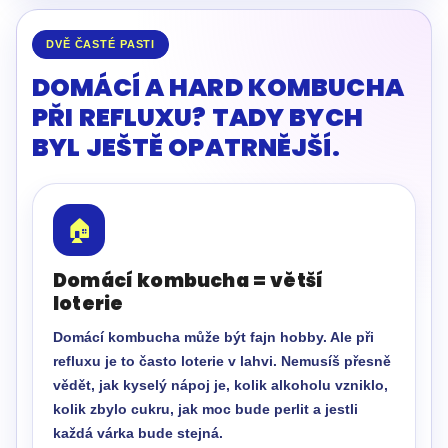
DVĚ ČASTÉ PASTI
DOMÁCÍ A HARD KOMBUCHA
PŘI REFLUXU? TADY BYCH
BYL JEŠTĚ OPATRNĚJŠÍ.
🏠
Domácí kombucha = větší
loterie
Domácí kombucha může být fajn hobby. Ale při
refluxu je to často loterie v lahvi. Nemusíš přesně
vědět, jak kyselý nápoj je, kolik alkoholu vzniklo,
kolik zbylo cukru, jak moc bude perlit a jestli
každá várka bude stejná.