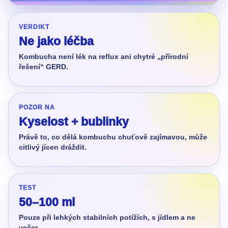
VERDIKT
Ne jako léčba
Kombucha není lék na reflux ani chytré „přírodní
řešení“ GERD.
POZOR NA
Kyselost + bublinky
Právě to, co dělá kombuchu chuťově zajímavou, může
citlivý jícen dráždit.
TEST
50–100 ml
Pouze při lehkých stabilních potížích, s jídlem a ne
večer.