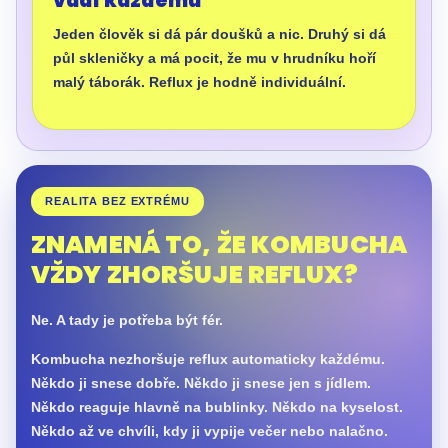
vadí každému
Jeden člověk si dá pár doušků a nic. Druhý si dá
půl skleničky a má pocit, že mu v hrudníku hoří
malý táborák. Reflux je hodně individuální.
REALITA BEZ EXTRÉMU
ZNAMENÁ TO, ŽE KOMBUCHA
VŽDY ZHORŠUJE REFLUX?
Ne. A tady je potřeba být fér.
Kombucha nezhoršuje reflux automaticky každému.
Někdo ji snese dobře. Někdo ji snese jen s jídlem.
Někdo reaguje hlavně na bublinky. Někdo na kyselost.
Někdo až ve chvíli, kdy ji vypije večer nebo nalačno.