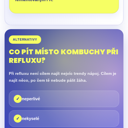
ALTERNATIVY
CO PÍT MÍSTO KOMBUCHY PŘI
REFLUXU?
Při refluxu není cílem najít nejvíc trendy nápoj. Cílem je
najít něco, po čem tě nebude pálit žáha.
✓
neperlivé
✓
nekyselé