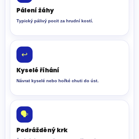
Pálení žáhy
Typický pálivý pocit za hrudní kostí.
↩️
Kyselé říhání
Návrat kyselé nebo hořké chuti do úst.
🗣️
Podrážděný krk