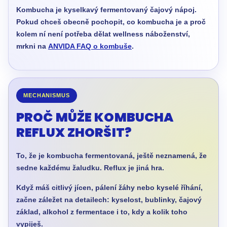
Kombucha je kyselkavý fermentovaný čajový nápoj.
Pokud chceš obecně pochopit, co kombucha je a proč
kolem ní není potřeba dělat wellness náboženství,
mrkni na
ANVIDA FAQ o kombuše
.
MECHANISMUS
PROČ MŮŽE KOMBUCHA
REFLUX ZHORŠIT?
To, že je kombucha fermentovaná, ještě neznamená, že
sedne každému žaludku. Reflux je jiná hra.
Když máš citlivý jícen, pálení žáhy nebo kyselé říhání,
začne záležet na detailech: kyselost, bublinky, čajový
základ, alkohol z fermentace i to, kdy a kolik toho
vypiješ.