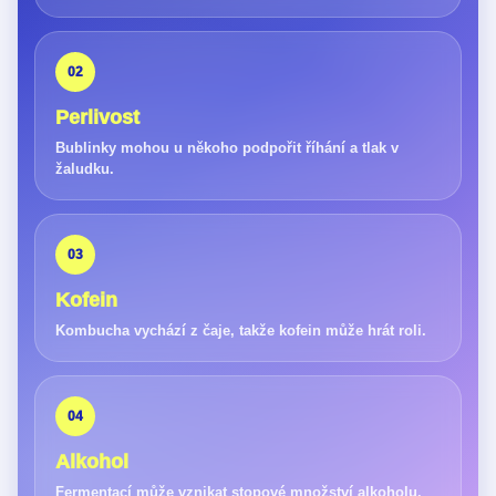
02
Perlivost
Bublinky mohou u někoho podpořit říhání a tlak v
žaludku.
03
Kofein
Kombucha vychází z čaje, takže kofein může hrát roli.
04
Alkohol
Fermentací může vznikat stopové množství alkoholu.