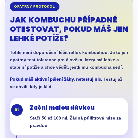
OPATRNÝ PROTOKOL
JAK KOMBUCHU PŘÍPADNĚ
OTESTOVAT, POKUD MÁŠ JEN
LEHKÉ POTÍŽE?
Tohle není doporučení léčit reflux kombuchou. Je to jen
opatrný test tolerance pro člověka, který má lehké a
stabilní potíže a chce vědět, jestli mu kombucha sedí.
Pokud máš aktivní pálení žáhy, netestuj nic.
Testuj až
ve chvíli, kdy je klid.
Začni malou dávkou
01
Stačí 50 až 100 ml. Žádná půllitrová mise za
pravdou.