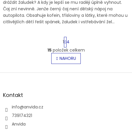
dráždit žaludek? A kdy je lepší se mu raději úplně vyhnout.
Čaj zní nevinně. Jenže černý čaj není dětský nápoj na
autopilota. Obsahuje kofein, třísloviny a látky, které mohou u
citlivějších dětí řešit spánek, žaludek i vstřebávání žel...
S
1
4
t
r
15
položek celkem
O
á
v
NAHORU
n
l
k
o
á
v
Z
d
á
a
á
n
c
p
í
í
a
Kontakt
p
t
r
í
info
@
anvida.cz
v
k
739174321
y
Anvida
v
ý