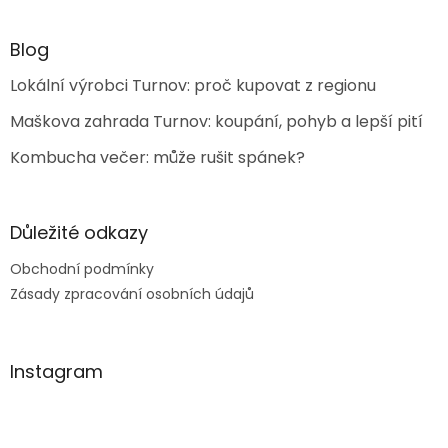
p
i
Blog
s
u
Lokální výrobci Turnov: proč kupovat z regionu
Maškova zahrada Turnov: koupání, pohyb a lepší pití
Kombucha večer: může rušit spánek?
Důležité odkazy
Obchodní podmínky
Zásady zpracování osobních údajů
Instagram