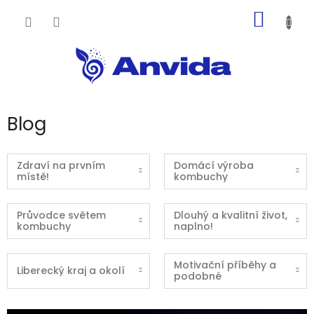
Přejít
NÁKUP
na
obsah
KOŠÍK
Blog
Zdraví na prvním
Domácí výroba
místě!
kombuchy
Průvodce světem
Dlouhý a kvalitní život,
kombuchy
naplno!
Motivační příběhy a
Liberecký kraj a okolí
podobné