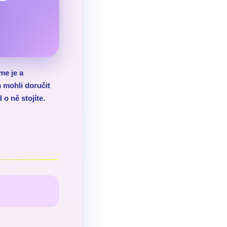
me je a
 mohli doručit
o ně stojíte.