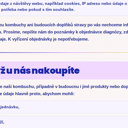
daje z návštěvy webu, například cookies, IP adresu nebo údaje o 
 potřeba nebo pokud s tím souhlasíte.
u kombuchy ani budoucích doplňků stravy po vás nechceme in
u. Prosíme, nepište nám do poznámky k objednávce diagnózy, zd
údaje. K vyřízení objednávky je nepotřebujeme.
yž u nás nakoupíte
e naši kombuchu, případně v budoucnu i jiné produkty nebo dop
e údaje hlavně proto, abychom mohli:
bjednávku,
ží,