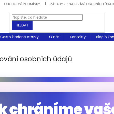
OBCHODNÍ PODMÍNKY
ZÁSADY ZPRACOVÁNÍ OSOBNÍCH ÚDAJ
HLEDAT
Často kladené otázky
O nás
Kontakty
Blog o ko
ování osobních údajů
k chráníme vaš