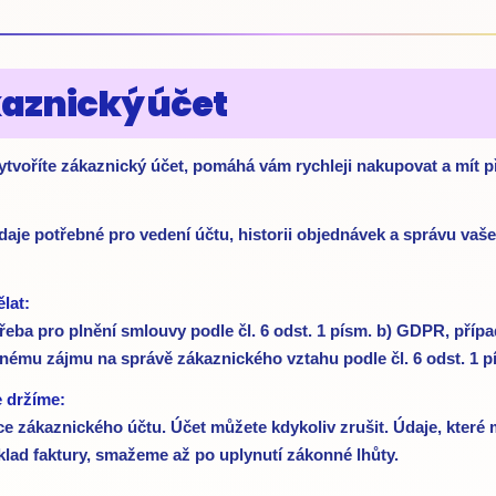
kaznický účet
ytvoříte zákaznický účet, pomáhá vám rychleji nakupovat a mít p
aje potřebné pro vedení účtu, historii objednávek a správu vaš
lat:
třeba pro plnění smlouvy podle čl. 6 odst. 1 písm. b) GDPR, přípa
ému zájmu na správě zákaznického vztahu podle čl. 6 odst. 1 p
e držíme:
e zákaznického účtu. Účet můžete kdykoliv zrušit. Údaje, kter
klad faktury, smažeme až po uplynutí zákonné lhůty.