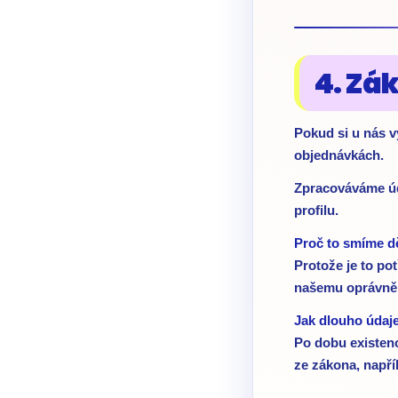
4. Zá
Pokud si u nás v
objednávkách.
Zpracováváme úd
profilu.
Proč to smíme dě
Protože je to po
našemu oprávněn
Jak dlouho údaj
Po dobu existenc
ze zákona, napří