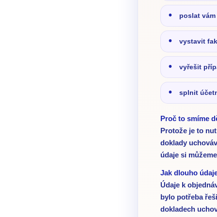
poslat vám
vystavit fa
vyřešit pří
splnit účet
Proč to smíme dě
Protože je to nu
doklady uchováv
údaje si můžeme 
Jak dlouho údaj
Údaje k objednáv
bylo potřeba řeš
dokladech uchová