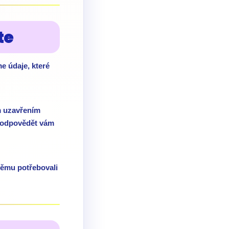
te
e údaje, které
m uzavřením
m odpovědět vám
němu potřebovali