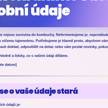
obní údaje
je nejsou surovina do kombuchy. Nefermentujeme je, neprodává
k ničemu tajemnému. Potřebujeme je hlavně proto, abychom vám
avit doklad, odpovědět na dotaz nebo vám poslat novinky, pokud 
hledně a lidsky, co s vašimi údaji děláme.
te datum]
 se o vaše údaje stará
ch údajů je: