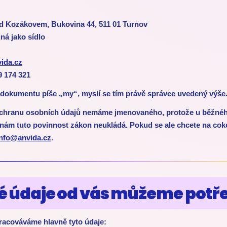
od Kozákovem, Bukovina 44, 511 01 Turnov
ná jako sídlo
ida.cz
9 174 321
 dokumentu píše „my“, myslí se tím právě správce uvedený výše
chranu osobních údajů nemáme jmenovaného, protože u běžné
ám tuto povinnost zákon neukládá. Pokud se ale chcete na coko
info@anvida.cz
.
ké údaje od vás můžeme potř
racováváme hlavně tyto údaje: