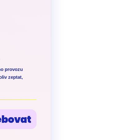
.
ho provozu
liv zeptat,
ebovat