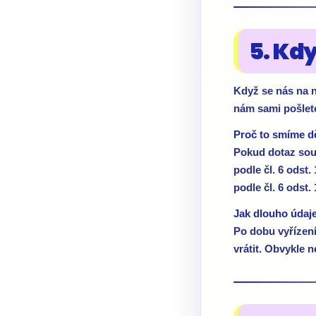
5. Kd
Když se nás na n
nám sami pošlete
Proč to smíme dě
Pokud dotaz souv
podle čl. 6 odst
podle čl. 6 odst.
Jak dlouho údaj
Po dobu vyřízen
vrátit. Obvykle n