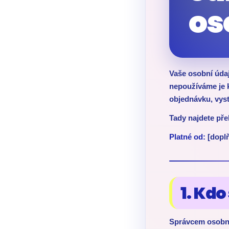
os
Vaše osobní úda
nepoužíváme je 
objednávku, vyst
Tady najdete pře
Platné od:
[doplň
1. Kdo
Správcem osobní