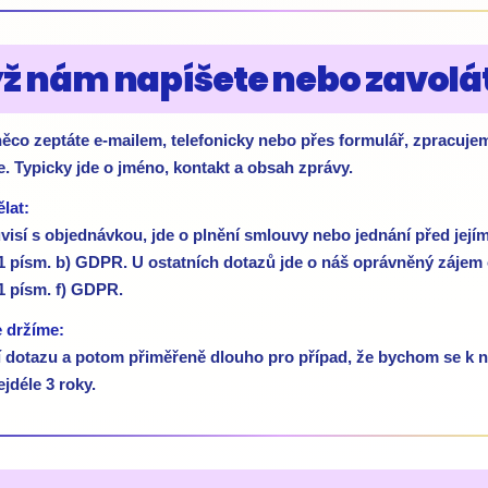
yž nám napíšete nebo zavolá
ěco zeptáte e-mailem, telefonicky nebo přes formulář, zpracujem
. Typicky jde o jméno, kontakt a obsah zprávy.
lat:
isí s objednávkou, jde o plnění smlouvy nebo jednání před její
. 1 písm. b) GDPR. U ostatních dotazů jde o náš oprávněný záje
 1 písm. f) GDPR.
e držíme:
í dotazu a potom přiměřeně dlouho pro případ, že bychom se k 
ejdéle 3 roky.