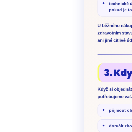
technické ú
pokud je to
U běžného nákup
zdravotním stav
ani jiné citlivé 
3. Kd
Když si objednát
potřebujeme vaš
přijmout o
doručit zbo