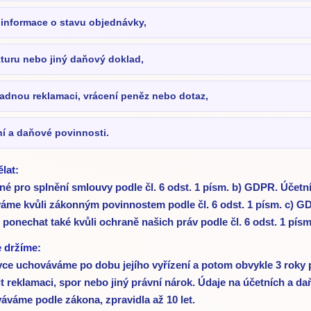
 informace o stavu objednávky,
kturu nebo jiný daňový doklad,
padnou reklamaci, vrácení peněz nebo dotaz,
ní a daňové povinnosti.
lat:
tné pro splnění smlouvy podle čl. 6 odst. 1 písm. b) GDPR. Účetn
áme kvůli zákonným povinnostem podle čl. 6 odst. 1 písm. c) G
ponechat také kvůli ochraně našich práv podle čl. 6 odst. 1 pís
e držíme:
ce uchováváme po dobu jejího vyřízení a potom obvykle 3 roky p
it reklamaci, spor nebo jiný právní nárok. Údaje na účetních a d
váme podle zákona, zpravidla až 10 let.