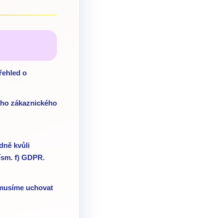
řehled o
eho zákaznického
dně kvůli
ísm. f) GDPR.
é musíme uchovat