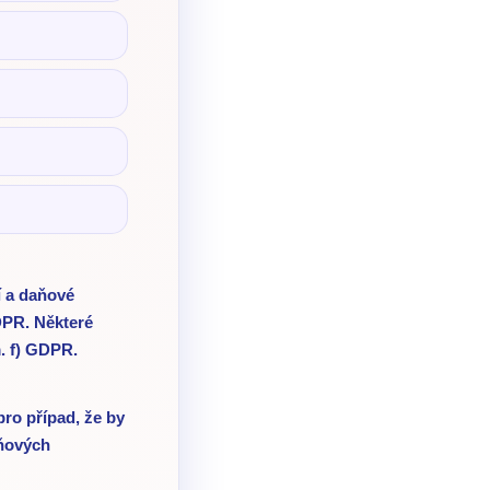
í a daňové
DPR. Některé
m. f) GDPR.
ro případ, že by
aňových