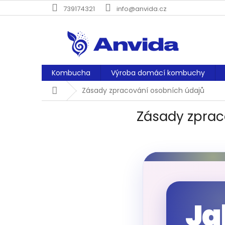
Přejít
739174321
info@anvida.cz
na
obsah
Kombucha
Výroba domácí kombuchy
Domů
Zásady zpracování osobních údajů
Zásady zprac
Ja