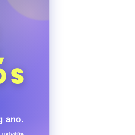
,
 S
g ano.
 uslyšíte