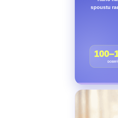
spoustu ra
100–1
DOBRÝ