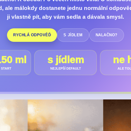
d, ale málokdy dostanete jednu normální odpověď
ji vlastně pít, aby vám sedla a dávala smysl.
RYCHLÁ ODPOVĚĎ
S JÍDLEM
NALAČNO?
50 ml
s jídlem
ne 
 START
NEJLEPŠÍ DEFAULT
ALE TO