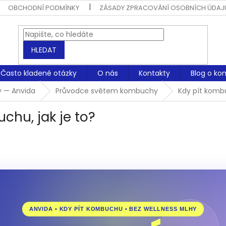
OBCHODNÍ PODMÍNKY
ZÁSADY ZPRACOVÁNÍ OSOBNÍCH ÚDAJ
HLEDAT
Často kladené otázky
O nás
Kontakty
Blog o ko
y — Anvida
Průvodce světem kombuchy
Kdy pít kombu
chu, jak je to?
ANVIDA • KDY PÍT KOMBUCHU • BEZ WELLNESS MLHY