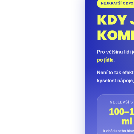
NEJKRATŠÍ ODP
KDY J
KOM
Pro většinu lidí
po jídle
.
Není to tak efekt
kyselost nápoje
NEJLEPŠÍ S
100–
ml
k obědu nebo hlav