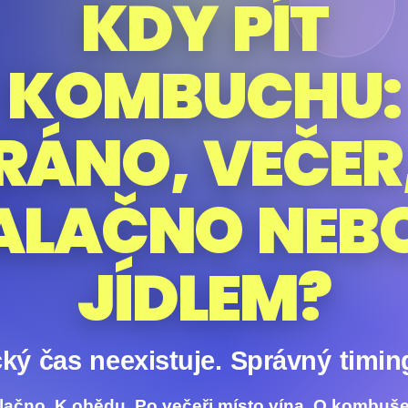
KDY PÍT
KOMBUCHU:
RÁNO, VEČER
ALAČNO NEBO
JÍDLEM?
ký čas neexistuje. Správný timin
ačno. K obědu. Po večeři místo vína. O kombuše