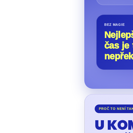
BEZ MAGIE
Nejlep
čas je
nepřek
PROČ TO NENÍ T
U KO