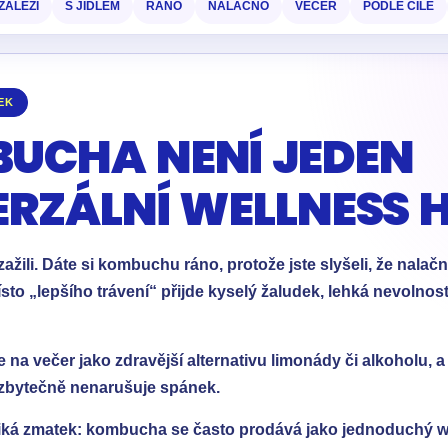
ZÁLEŽÍ
S JÍDLEM
RÁNO
NALAČNO
VEČER
PODLE CÍLE
EK
UCHA NENÍ JEDEN
ERZÁLNÍ WELLNESS 
zažili. Dáte si kombuchu ráno, protože jste slyšeli, že nalač
sto „lepšího trávení“ přijde kyselý žaludek, lehká nevolnos
e na večer jako zdravější alternativu limonády či alkoholu, a
n zbytečně nenarušuje spánek.
iká zmatek: kombucha se často prodává jako jednoduchý w