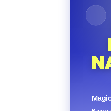
N
Magic
Ráno nal