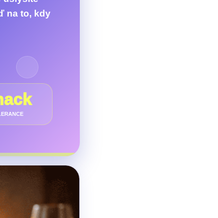
 na to, kdy
hack
LERANCE