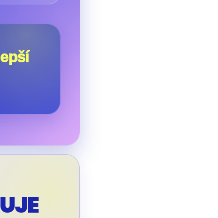
lepší
UJE