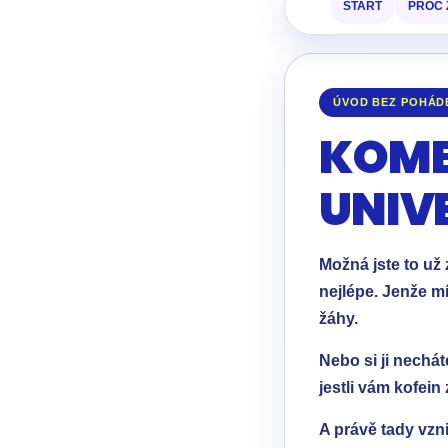
START
PROČ 
ÚVOD BEZ POHÁD
KOMB
UNIV
Možná jste to už 
nejlépe. Jenže mí
žáhy.
Nebo si ji nechát
jestli vám kofei
A právě tady vzn