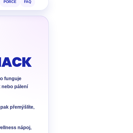
PORCE
FAQ
HACK
no funguje
t nebo pálení
 pak přemýšlíte,
ellness nápoj,