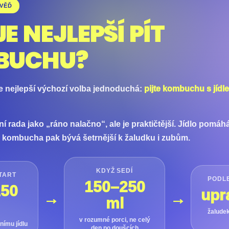
OVĚĎ
E NEJLEPŠÍ PÍT
BUCHU?
 je nejlepší výchozí volba jednoduchá:
pijte kombuchu s jídl
ní rada jako „ráno nalačno“, ale je praktičtější. Jídlo pomáhá
, kombucha pak bývá šetrnější k žaludku i zubům.
KDYŽ SEDÍ
TART
PODL
150–250
150
upr
→
→
ml
žaludek
v rozumné porci, ne celý
nímu jídlu
den po doušcích