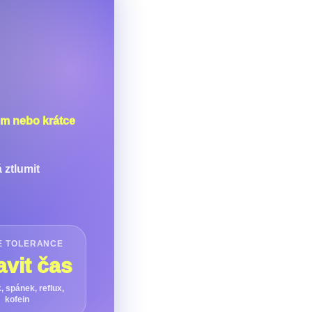
em nebo krátce
 ztlumit
E TOLERANCE
avit čas
, spánek, reflux,
kofein