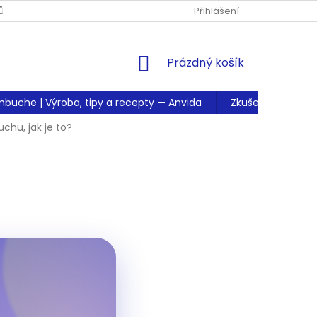
Ů
Přihlášení
NÁKUPNÍ
Prázdný košík
KOŠÍK
mbuche | Výroba, tipy a recepty — Anvida
Zkušenosti zákaz
chu, jak je to?