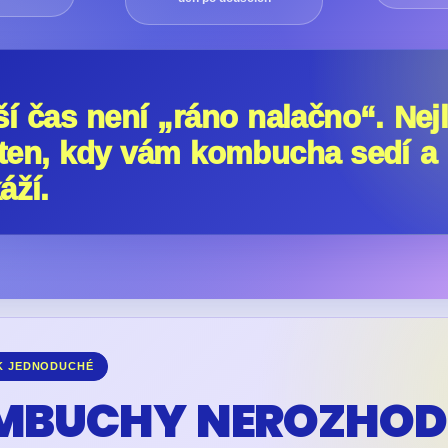
ší čas není „ráno nalačno“. Nej
 ten, kdy vám kombucha sedí a
áží.
AK JEDNODUCHÉ
MBUCHY NEROZHOD