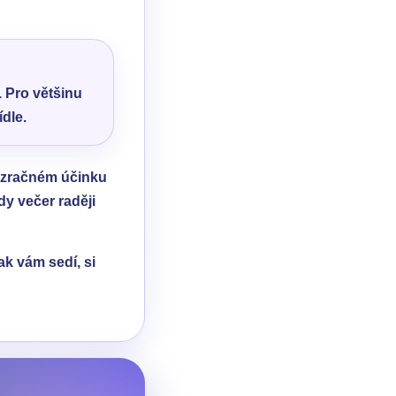
. Pro většinu
ídle.
zázračném účinku
dy večer raději
ak vám sedí, si