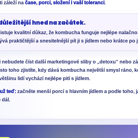
i záleží na
čase, porci, složení i vaší toleranci
.
důležitější hned na začátek.
istuje kvalitní důkaz, že kombucha funguje nejlépe nalačno
bývá praktičtější a snesitelnější pít ji s jídlem nebo krátce po j
i nebudete číst další marketingové sliby o „detoxu“ nebo 
sto toho zjistíte, kdy dává kombucha největší smysl ráno, k
ětšinu lidí vychází nejlépe pití s jídlem.
už teď:
začněte menší porcí s hlavním jídlem a podle toho, j
 dál.