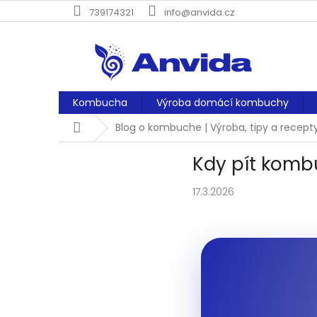
Přejít
739174321
info@anvida.cz
na
obsah
Kombucha
Výroba domácí kombuchy
Domů
Blog o kombuche | Výroba, tipy a recept
Kdy pít kombu
17.3.2026