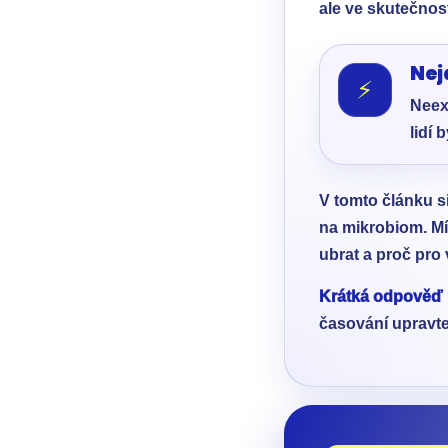
ale ve skutečnost
Nej
⚡
Neex
lidí 
V tomto článku s
na mikrobiom. Mí
ubrat a proč pro v
Krátká odpověď 
časování upravte