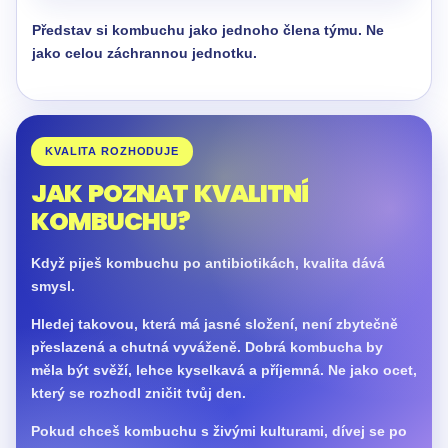
Představ si kombuchu jako jednoho člena týmu. Ne
jako celou záchrannou jednotku.
KVALITA ROZHODUJE
JAK POZNAT KVALITNÍ
KOMBUCHU?
Když piješ kombuchu po antibiotikách, kvalita dává
smysl.
Hledej takovou, která má jasné složení, není zbytečně
přeslazená a chutná vyváženě. Dobrá kombucha by
měla být svěží, lehce kyselkavá a příjemná. Ne jako ocet,
který se rozhodl zničit tvůj den.
Pokud chceš kombuchu s živými kulturami, dívej se po