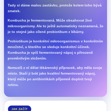
Tady si dáme malou zastávku, protože kolem toho bývá
zmatek.
Kombucha je fermentovaná. Může obsahovat živé
mikroorganismy. Ale to ještě automaticky neznamená, že
je to stejné jako cílené probiotikum z lékárny.
Probiotikum je konkrétní mikroorganismus v konkrétním
množství, u kterého se sleduje konkrétní účinek.
Kombucha je spíš fermentovaný nápoj s přirozeně
proměnlivým složením.
Nemusíš z ní dělat lékárenský přípravek, aby měla svoje
místo. Stačí ji brát jako kvalitní fermentovaný nápoj,
který může po antibiotikách příjemně doplnit tvoji
rutinu.
JAK ZAČÍT