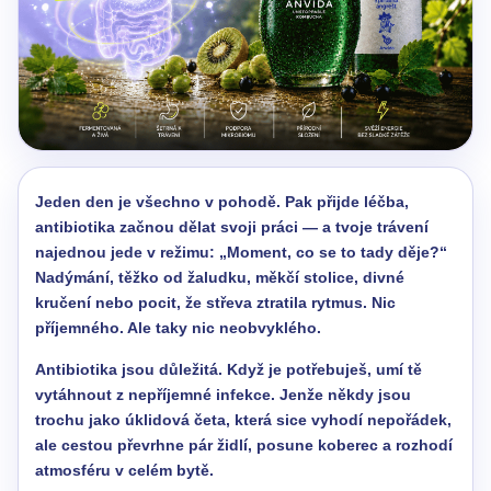
Jeden den je všechno v pohodě. Pak přijde léčba,
antibiotika začnou dělat svoji práci — a tvoje trávení
najednou jede v režimu: „Moment, co se to tady děje?“
Nadýmání, těžko od žaludku, měkčí stolice, divné
kručení nebo pocit, že střeva ztratila rytmus. Nic
příjemného. Ale taky nic neobvyklého.
Antibiotika jsou důležitá. Když je potřebuješ, umí tě
vytáhnout z nepříjemné infekce. Jenže někdy jsou
trochu jako úklidová četa, která sice vyhodí nepořádek,
ale cestou převrhne pár židlí, posune koberec a rozhodí
atmosféru v celém bytě.