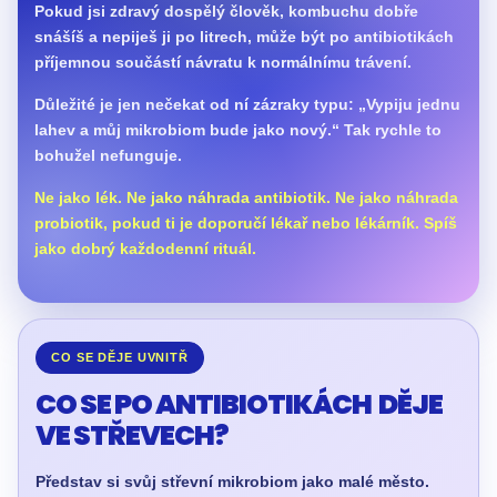
Pokud jsi zdravý dospělý člověk, kombuchu dobře
snášíš a nepiješ ji po litrech, může být po antibiotikách
příjemnou součástí návratu k normálnímu trávení.
Důležité je jen nečekat od ní zázraky typu: „Vypiju jednu
lahev a můj mikrobiom bude jako nový.“ Tak rychle to
bohužel nefunguje.
Ne jako lék. Ne jako náhrada antibiotik. Ne jako náhrada
probiotik, pokud ti je doporučí lékař nebo lékárník. Spíš
jako dobrý každodenní rituál.
CO SE DĚJE UVNITŘ
CO SE PO ANTIBIOTIKÁCH DĚJE
VE STŘEVECH?
Představ si svůj střevní mikrobiom jako malé město.