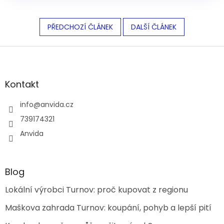
PŘEDCHOZÍ ČLÁNEK
DALŠÍ ČLÁNEK
Z
á
p
a
Kontakt
t
í
info
@
anvida.cz
739174321
Anvida
Blog
Lokální výrobci Turnov: proč kupovat z regionu
Maškova zahrada Turnov: koupání, pohyb a lepší pití