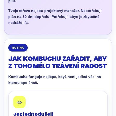
pilu.
Tvoje střeva nejsou projektový manažer. Nepotřebují
plán na 30 dní dopředu. Potřebují, abys je zbytečně
nedráždil/a.
RUTINA
JAK KOMBUCHU ZAŘADIT, ABY
Z TOHO MĚLO TRÁVENÍ RADOST
Kombucha funguje nejlépe, když není jediná věc, na
kterou spoléháš.
🥗
Jez jednodušeji