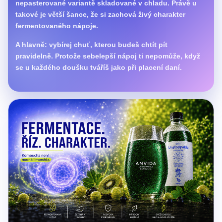
nepasterované variantě skladované v chladu. Právě u
takové je větší šance, že si zachová živý charakter
fermentovaného nápoje.
A hlavně: vybírej chuť, kterou budeš chtít pít
pravidelně. Protože sebelepší nápoj ti nepomůže, když
se u každého doušku tváříš jako při placení daní.