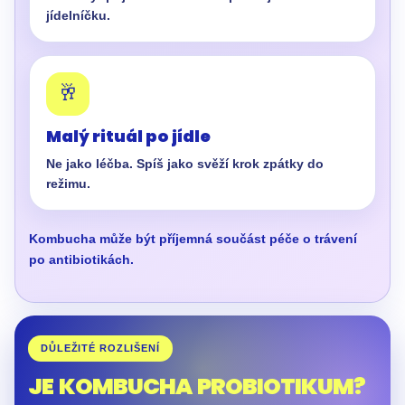
jídelníčku.
🥂
Malý rituál po jídle
Ne jako léčba. Spíš jako svěží krok zpátky do
režimu.
Kombucha může být příjemná součást péče o trávení
po antibiotikách.
DŮLEŽITÉ ROZLIŠENÍ
JE KOMBUCHA PROBIOTIKUM?