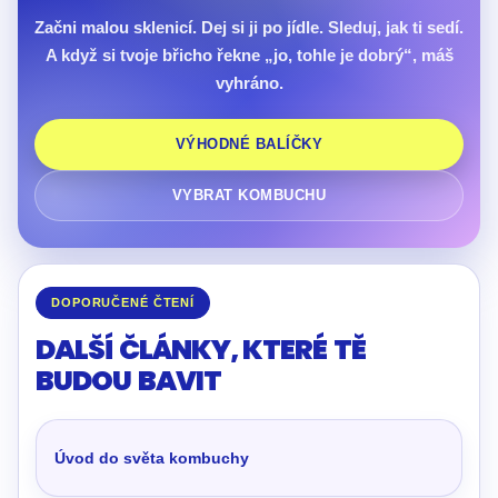
Začni malou sklenicí. Dej si ji po jídle. Sleduj, jak ti sedí.
A když si tvoje břicho řekne „jo, tohle je dobrý“, máš
vyhráno.
VÝHODNÉ BALÍČKY
VYBRAT KOMBUCHU
DOPORUČENÉ ČTENÍ
DALŠÍ ČLÁNKY, KTERÉ TĚ
BUDOU BAVIT
Úvod do světa kombuchy