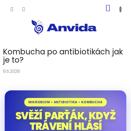
Přejít
NÁKUP
na
obsah
KOŠÍK
Kombucha po antibiotikách jak
je to?
9.5.2026
MIKROBIOM • ANTIBIOTIKA • KOMBUCHA
SVĚŽÍ PARŤÁK, KDYŽ
TRÁVENÍ HLÁSÍ