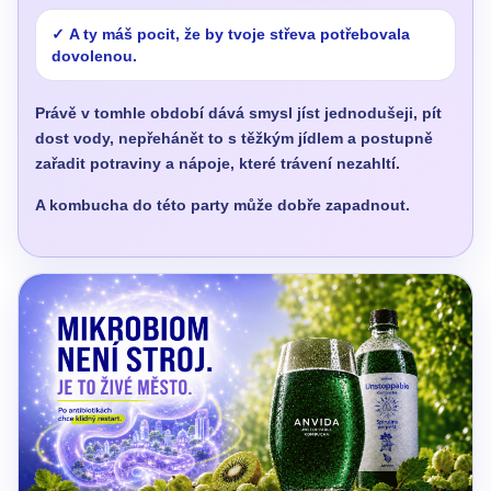
A ty máš pocit, že by tvoje střeva potřebovala
dovolenou.
Právě v tomhle období dává smysl jíst jednodušeji, pít
dost vody, nepřehánět to s těžkým jídlem a postupně
zařadit potraviny a nápoje, které trávení nezahltí.
A kombucha do této party může dobře zapadnout.