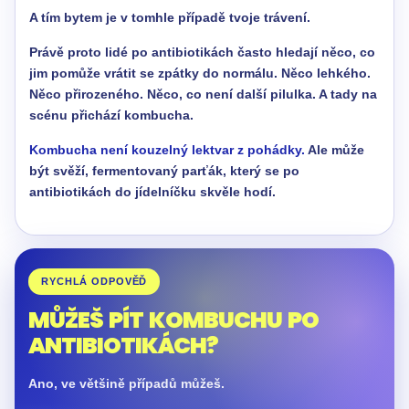
A tím bytem je v tomhle případě tvoje trávení.
Právě proto lidé po antibiotikách často hledají něco, co
jim pomůže vrátit se zpátky do normálu. Něco lehkého.
Něco přirozeného. Něco, co není další pilulka. A tady na
scénu přichází kombucha.
Kombucha není kouzelný lektvar z pohádky.
Ale může
být svěží, fermentovaný parťák, který se po
antibiotikách do jídelníčku skvěle hodí.
RYCHLÁ ODPOVĚĎ
MŮŽEŠ PÍT KOMBUCHU PO
ANTIBIOTIKÁCH?
Ano, ve většině případů můžeš.