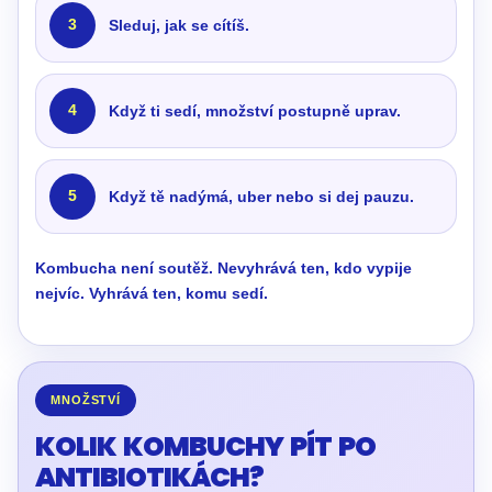
3
Sleduj, jak se cítíš.
4
Když ti sedí, množství postupně uprav.
5
Když tě nadýmá, uber nebo si dej pauzu.
Kombucha není soutěž. Nevyhrává ten, kdo vypije
nejvíc. Vyhrává ten, komu sedí.
MNOŽSTVÍ
KOLIK KOMBUCHY PÍT PO
ANTIBIOTIKÁCH?