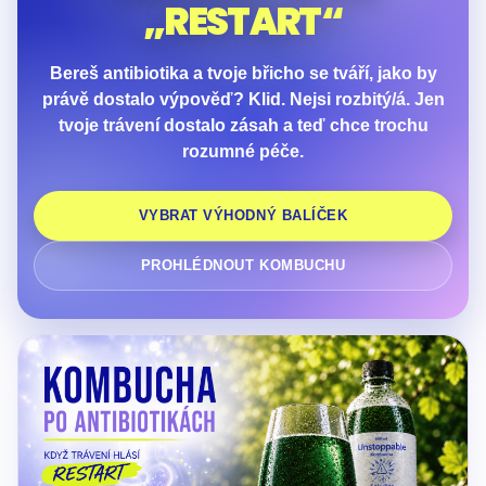
„RESTART“
Bereš antibiotika a tvoje břicho se tváří, jako by
právě dostalo výpověď? Klid. Nejsi rozbitý/á. Jen
tvoje trávení dostalo zásah a teď chce trochu
rozumné péče.
VYBRAT VÝHODNÝ BALÍČEK
PROHLÉDNOUT KOMBUCHU