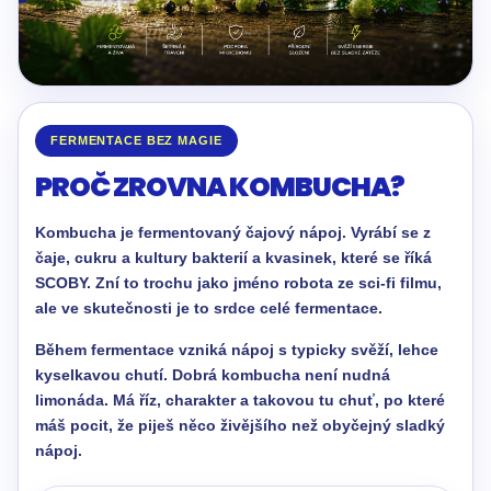
FERMENTACE BEZ MAGIE
PROČ ZROVNA KOMBUCHA?
Kombucha je fermentovaný čajový nápoj. Vyrábí se z
čaje, cukru a kultury bakterií a kvasinek, které se říká
SCOBY. Zní to trochu jako jméno robota ze sci-fi filmu,
ale ve skutečnosti je to srdce celé fermentace.
Během fermentace vzniká nápoj s typicky svěží, lehce
kyselkavou chutí. Dobrá kombucha není nudná
limonáda. Má říz, charakter a takovou tu chuť, po které
máš pocit, že piješ něco živějšího než obyčejný sladký
nápoj.