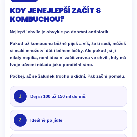
KDY JE NEJLEPŠÍ ZAČÍT S
KOMBUCHOU?
Nejlepší chvíle je obvykle po dobrání antibiotik.
Pokud už kombuchu běžně piješ a víš, že ti sedí, můžeš
si malé množství dát i během léčby. Ale pokud jsi ji
nikdy nepil/a, není ideální začít zrovna ve chvíli, kdy má
tvoje trávení náladu jako pondělní ráno.
Počkej, až se žaludek trochu uklidní. Pak začni pomalu.
1
Dej si 100 až 150 ml denně.
2
Ideálně po jídle.