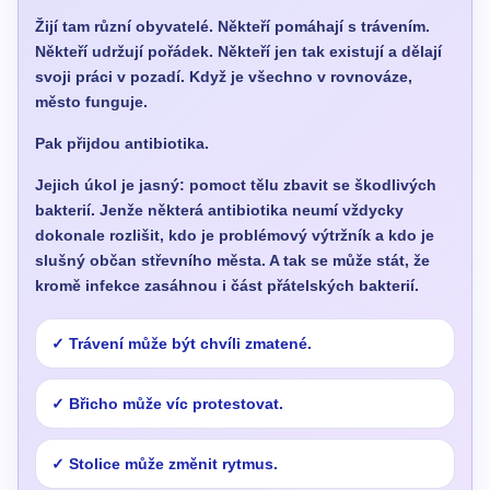
Žijí tam různí obyvatelé. Někteří pomáhají s trávením.
Někteří udržují pořádek. Někteří jen tak existují a dělají
svoji práci v pozadí. Když je všechno v rovnováze,
město funguje.
Pak přijdou antibiotika.
Jejich úkol je jasný: pomoct tělu zbavit se škodlivých
bakterií. Jenže některá antibiotika neumí vždycky
dokonale rozlišit, kdo je problémový výtržník a kdo je
slušný občan střevního města. A tak se může stát, že
kromě infekce zasáhnou i část přátelských bakterií.
Trávení může být chvíli zmatené.
Břicho může víc protestovat.
Stolice může změnit rytmus.