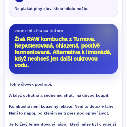
Ne plakát plný slov, která nikdo nečte.
PRODEJNÍ VĚTA NA STÁNEK
Živá RAW kombucha z Turnova.
Nepasterovaná, chlazená, poctivě
fermentovaná. Alternativa k limonádě,
když nechceš jen další cukrovou
vodu.
Tohle člověk pochopí.
A když ochutná a sedne mu chuť, má důvod koupit.
Kombucha není kouzelný lektvar. Není to detox v lahvi.
Není to nápoj, po kterém se ti přes noc opraví život.
Je to živý fermentovaný nápoj, který může být chytřejší