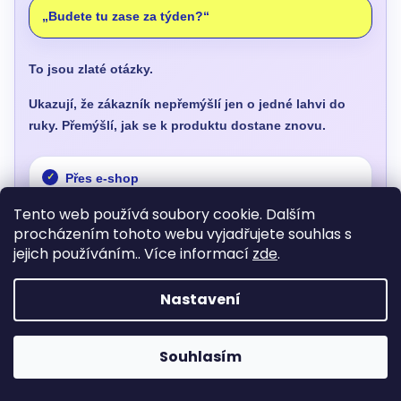
„Budete tu zase za týden?“
To jsou zlaté otázky.
Ukazují, že zákazník nepřemýšlí jen o jedné lahvi do
ruky. Přemýšlí, jak se k produktu dostane znovu.
Přes e-shop
Tento web používá soubory cookie. Dalším
procházením tohoto webu vyjadřujete souhlas s
Přes odběr
jejich používáním.. Více informací
zde
.
Přes lokální prodejní místo
Nastavení
Přes další akce
Souhlasím
Přes doporučení kamarádům