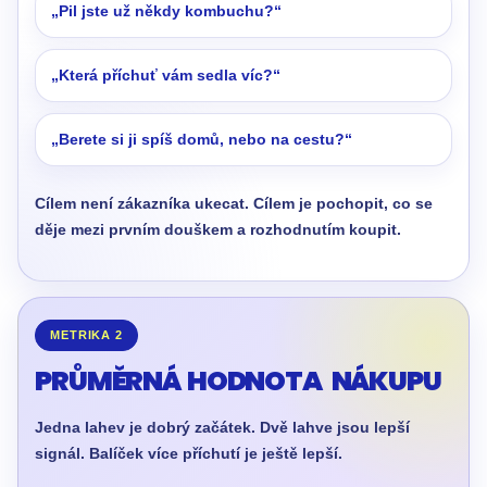
„Pil jste už někdy kombuchu?“
„Která příchuť vám sedla víc?“
„Berete si ji spíš domů, nebo na cestu?“
Cílem není zákazníka ukecat. Cílem je pochopit, co se
děje mezi prvním douškem a rozhodnutím koupit.
METRIKA 2
PRŮMĚRNÁ HODNOTA NÁKUPU
Jedna lahev je dobrý začátek. Dvě lahve jsou lepší
signál. Balíček více příchutí je ještě lepší.