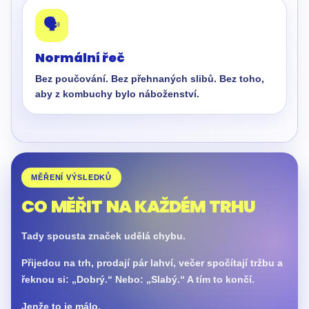
🗣️
Normální řeč
Bez poučování. Bez přehnaných slibů. Bez toho,
aby z kombuchy bylo náboženství.
MĚŘENÍ VÝSLEDKŮ
CO MĚŘIT NA KAŽDÉM TRHU
Tady spousta značek udělá chybu.
Přijedou na trh, prodají pár lahví, večer spočítají tržbu a
řeknou si: „Dobrý.“ Nebo: „Slabý.“ A tím to končí.
Jenže to je málo.