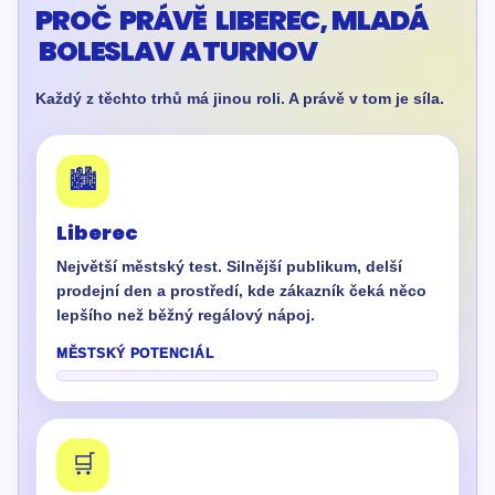
PROČ PRÁVĚ LIBEREC, MLADÁ
BOLESLAV A TURNOV
Každý z těchto trhů má jinou roli. A právě v tom je síla.
🏙️
Liberec
Největší městský test. Silnější publikum, delší
prodejní den a prostředí, kde zákazník čeká něco
lepšího než běžný regálový nápoj.
MĚSTSKÝ POTENCIÁL
🛒