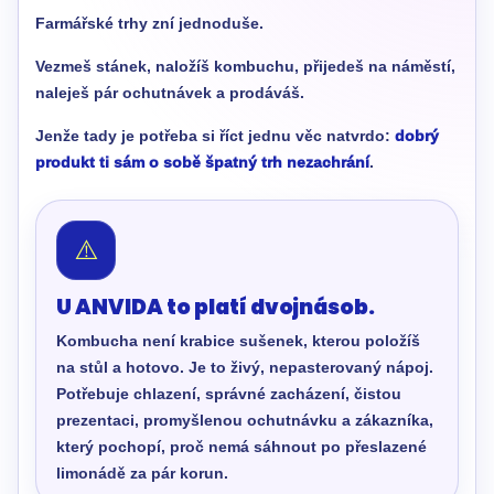
Farmářské trhy zní jednoduše.
Vezmeš stánek, naložíš kombuchu, přijedeš na náměstí,
naleješ pár ochutnávek a prodáváš.
Jenže tady je potřeba si říct jednu věc natvrdo:
dobrý
produkt ti sám o sobě špatný trh nezachrání
.
⚠️
U ANVIDA to platí dvojnásob.
Kombucha není krabice sušenek, kterou položíš
na stůl a hotovo. Je to živý, nepasterovaný nápoj.
Potřebuje chlazení, správné zacházení, čistou
prezentaci, promyšlenou ochutnávku a zákazníka,
který pochopí, proč nemá sáhnout po přeslazené
limonádě za pár korun.