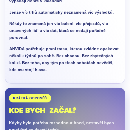
vypadají dobře v kalendáři.
Jenže víc trhů automaticky neznamená víc výsledků.
Někdy to znamená jen víc balení, víc přejezdů, víc
unavených lidí a víc dat, která se nedají pořádně
porovnat.
ANVIDA potřebuje první trasu, kterou zvládne opakovat
několik týdnů po sobě. Bez chaosu. Bez zbytečných
kolizí. Bez toho, aby tým po třech sobotách nevěděl,
kde mu stojí hlava.
KRÁTKÁ ODPOVĚĎ
KDE BYCH ZAČAL?
Kdyby bylo potřeba rozhodnout hned, nestavěl bych
první fázi na deseti trzích.