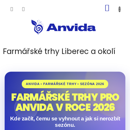
Přejít
NÁKUP
na
obsah
KOŠÍK
Farmářské trhy Liberec a okolí
ANVIDA • FARMÁŘSKÉ TRHY • SEZÓNA 2026
FARMÁŘSKÉ TRHY PRO
ANVIDA V ROCE 2026
Kde začít, čemu se vyhnout a jak si nerozbít
sezónu.