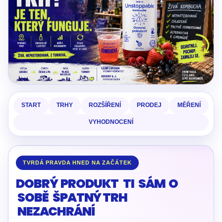
START
TRHY
ROZŠÍŘENÍ
PRODEJ
MĚŘENÍ
VYHODNOCENÍ
TVRDÁ PRAVDA HNED NA ZAČÁTEK
DOBRÝ PRODUKT TI SÁM O
SOBĚ ŠPATNÝ TRH
NEZACHRÁNÍ