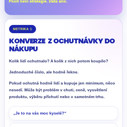
Pocit není strategie. Data ano.
METRIKA 1
KONVERZE Z OCHUTNÁVKY DO
NÁKUPU
Kolik lidí ochutnalo? A kolik z nich potom koupilo?
Jednoduché číslo, ale hodně řekne.
Pokud ochutná hodně lidí a kupuje jen minimum, něco
nesedí. Může být problém v chuti, ceně, vysvětlení
produktu, výběru příchutí nebo v samotném trhu.
„Je to na vás moc kyselé?“