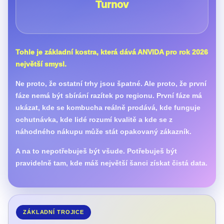
Turnov
Tohle je základní kostra, která dává ANVIDA pro rok 2026
největší smysl.
Ne proto, že ostatní trhy jsou špatné. Ale proto, že první
fáze nemá být sbírání razítek po regionu. První fáze má
ukázat, kde se kombucha reálně prodává, kde funguje
ochutnávka, kde lidé rozumí kvalitě a kde se z
náhodného nákupu může stát opakovaný zákazník.
A na to nepotřebuješ být všude. Potřebuješ být
pravidelně tam, kde máš největší šanci získat čistá data.
ZÁKLADNÍ TROJICE