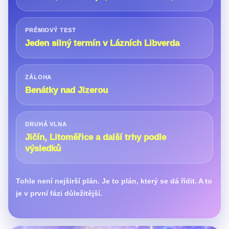
PRÉMIOVÝ TEST
Jeden silný termín v Lázních Libverda
ZÁLOHA
Benátky nad Jizerou
DRUHÁ VLNA
Jičín, Litoměřice a další trhy podle
výsledků
Tohle není nejširší plán. Je to plán, který se dá řídit. A to
je v první fázi důležitější.