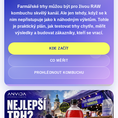
Farmářské trhy můžou být pro živou RAW
kombuchu skvělý kanál. Ale jen tehdy, když se k
nim nepřistupuje jako k náhodným výletům. Tohle
je praktický plán, jak testovat trhy chytře, měřit
výsledky a budovat zákazníky, kteří se vrací.
KDE ZAČÍT
CO MĚŘIT
PROHLÉDNOUT KOMBUCHU