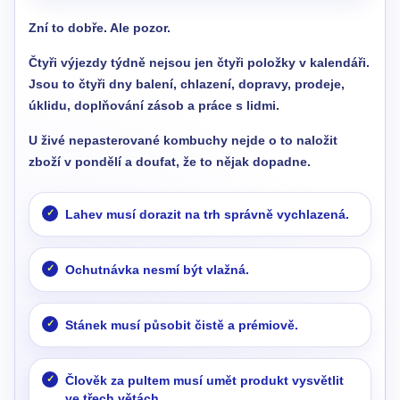
Zní to dobře. Ale pozor.
Čtyři výjezdy týdně nejsou jen čtyři položky v kalendáři.
Jsou to čtyři dny balení, chlazení, dopravy, prodeje,
úklidu, doplňování zásob a práce s lidmi.
U živé nepasterované kombuchy nejde o to naložit
zboží v pondělí a doufat, že to nějak dopadne.
Lahev musí dorazit na trh správně vychlazená.
Ochutnávka nesmí být vlažná.
Stánek musí působit čistě a prémiově.
Člověk za pultem musí umět produkt vysvětlit
ve třech větách.