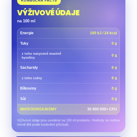
KOMBUCHA FACTS
VÝŽIVOVÉ ÚDAJE
na 100 ml
Energie
100 kJ / 24 kcal
Tuky
0 g
z toho nasycené mastné
0 g
kyseliny
Sacharidy
6 g
6 g
z toho cukry
Bílkoviny
0 g
Sůl
0 g
MIKROORGANISMY
30 000 000+ CFU
Výživové údaje jsou uvedené na 100 ml produktu. Hodnoty se mohou
mírně lišit podle konkrétní příchutě.