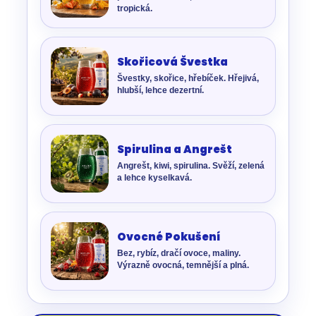
tropická.
Skořicová Švestka
Švestky, skořice, hřebíček. Hřejivá,
hlubší, lehce dezertní.
Spirulina a Angrešt
Angrešt, kiwi, spirulina. Svěží, zelená
a lehce kyselkavá.
Ovocné Pokušení
Bez, rybíz, dračí ovoce, maliny.
Výrazně ovocná, temnější a plná.