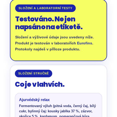
SLOŽENÍ A LABORATORNÍ TESTY
Testováno. Ne jen
napsáno na etiketě.
Složení a výživové údaje jsou uvedeny níže.
Produkt je testován v laboratořích
Eurofins
.
Protokoly najdeš v příloze produktu.
SLOŽENÍ STRUČNĚ
Co je v lahvích.
Ajurvédský relax
Fermentovaný výluh (pitná voda, černý čaj, bílý
cukr, bylinný čaj: kousky jablka 37 %, zázvor,
skořice 5 %, kardamom, pomerančová kůra,