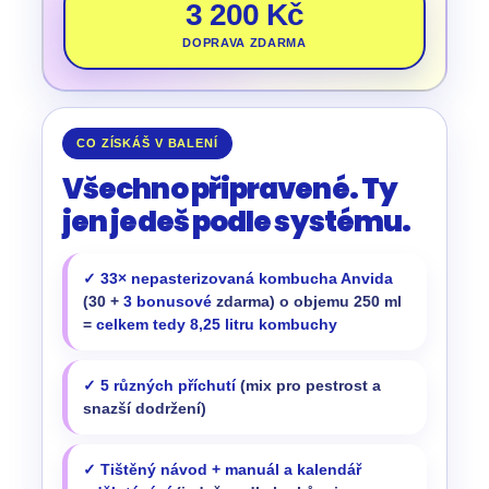
3 200 Kč
DOPRAVA ZDARMA
CO ZÍSKÁŠ V BALENÍ
Všechno připravené. Ty
jen jedeš podle systému.
33× nepasterizovaná kombucha Anvida
(30 +
3 bonusové
zdarma) o objemu 250 ml
=
celkem tedy 8,25 litru kombuchy
5 různých příchutí
(mix pro pestrost a
snazší dodržení)
Tištěný návod + manuál a kalendář