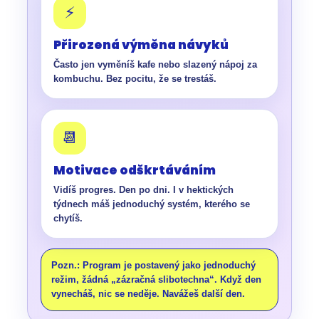
⚡
Přirozená výměna návyků
Často jen vyměníš kafe nebo slazený nápoj za
kombuchu. Bez pocitu, že se trestáš.
📆
Motivace odškrtáváním
Vidíš progres. Den po dni. I v hektických
týdnech máš jednoduchý systém, kterého se
chytíš.
Pozn.: Program je postavený jako jednoduchý
režim, žádná „zázračná slibotechna“. Když den
vynecháš, nic se neděje. Navážeš další den.