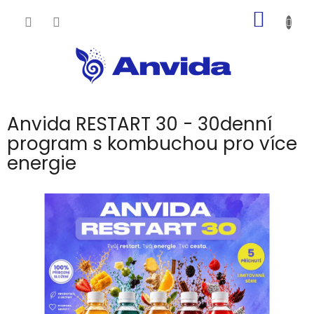
Přejít
NÁKUP
na
obsah
KOŠÍK
Anvida RESTART 30 - 30denní
program s kombuchou pro více
energie