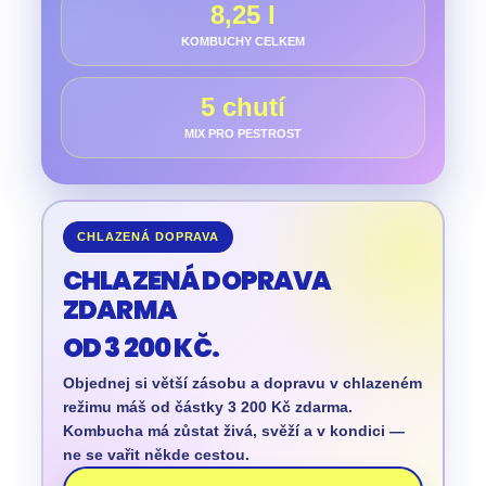
8,25 l
KOMBUCHY CELKEM
5 chutí
MIX PRO PESTROST
CHLAZENÁ DOPRAVA
CHLAZENÁ DOPRAVA
ZDARMA
OD 3 200 KČ.
Objednej si větší zásobu a dopravu v chlazeném
režimu máš od částky 3 200 Kč zdarma.
Kombucha má zůstat živá, svěží a v kondici —
ne se vařit někde cestou.