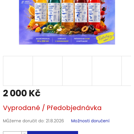
2 000 Kč
Měrná
Vyprodané / Předobjednávka
cena:
Můžeme doručit do:
21.8.2026
Možnosti doručení