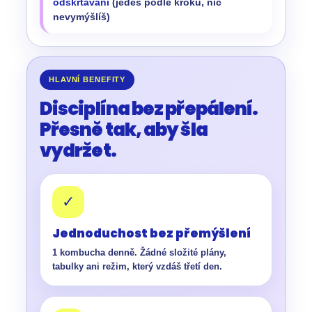
odškrtávání
(jedeš podle kroků, nic
nevymýšlíš)
HLAVNÍ BENEFITY
Disciplína bez přepálení.
Přesně tak, aby šla
vydržet.
✓
Jednoduchost bez přemýšlení
1 kombucha denně. Žádné složité plány,
tabulky ani režim, který vzdáš třetí den.