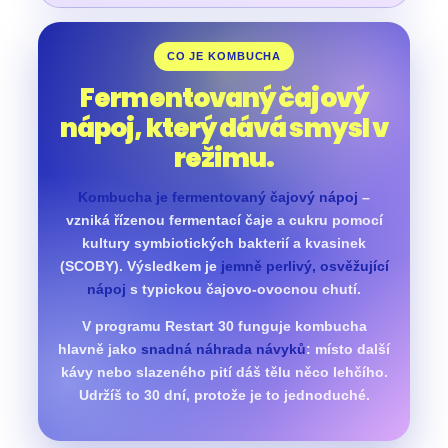
CO JE KOMBUCHA
Fermentovaný čajový
nápoj, který dává smysl v
režimu.
Kombucha je fermentovaný čajový nápoj
–
vzniká řízenou fermentací čaje a cukru pomocí
kultury symbiotických bakterií a kvasinek
(SCOBY). Výsledkem je
jemně perlivý, osvěžující
nápoj
s typickou čajovo-ovocnou chutí.
V programu Restart 30 funguje kombucha
hlavně jako
snadná náhrada návyků
: místo další
kávy nebo slazeného pití dáš tělu něco lehčího.
Udržíš to 30 dní, protože je to jednoduché.